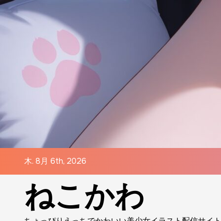
コ
ン
テ
ン
ツ
に
ス
キ
ッ
プ
木. 8月 6th, 2026
ねこかわ
ちょっぴりえっちでかわいい美少女イラスト配信サイ