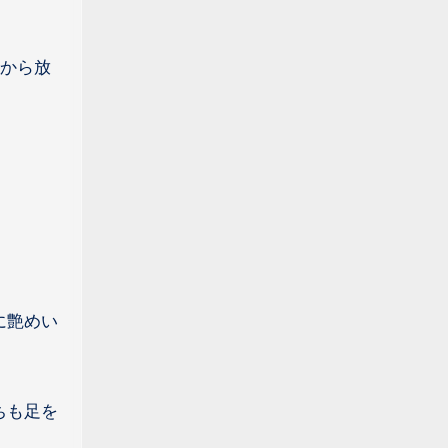
に艶めい
ちも足を