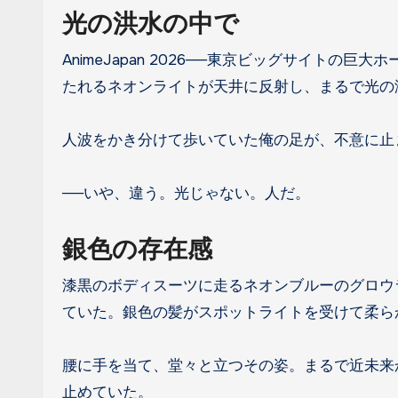
光の洪水の中で
AnimeJapan 2026──東京ビッグサイトの巨大ホールは、今年もまた熱狂の渦に飲まれていた。無数のブースから放
たれるネオンライトが天井に反射し、まるで光の
人波をかき分けて歩いていた俺の足が、不意に止
──いや、違う。光じゃない。人だ。
銀色の存在感
漆黒のボディスーツに走るネオンブルーのグロウ
ていた。銀色の髪がスポットライトを受けて柔ら
腰に手を当て、堂々と立つその姿。まるで近未来
止めていた。