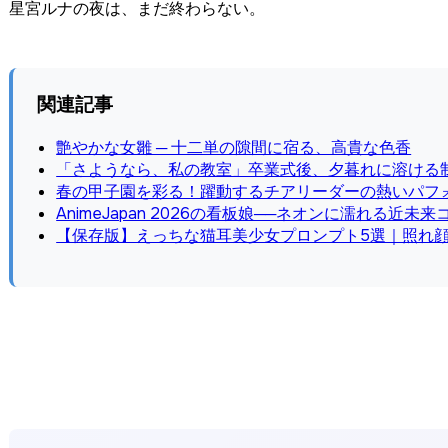
星宮ルナの夜は、まだ終わらない。
関連記事
艶やかな女雛 ─ 十二単の隙間に宿る、高貴な色香
「さようなら、私の教室」卒業式後、夕暮れに溶ける
春の甲子園を彩る！躍動するチアリーダーの熱いパフ
AnimeJapan 2026の看板娘──ネオンに濡れる近
【保存版】えっちな猫耳美少女プロンプト5選｜照れ