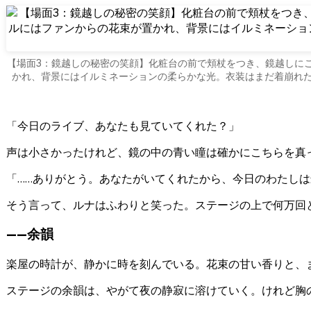
【場面3：鏡越しの秘密の笑顔】化粧台の前で頬杖をつき、鏡越しに
かれ、背景にはイルミネーションの柔らかな光。衣装はまだ着崩れ
「今日のライブ、あなたも見ていてくれた？」
声は小さかったけれど、鏡の中の青い瞳は確かにこちらを真
「……ありがとう。あなたがいてくれたから、今日のわたし
そう言って、ルナはふわりと笑った。ステージの上で何万回
——余韻
楽屋の時計が、静かに時を刻んでいる。花束の甘い香りと、
ステージの余韻は、やがて夜の静寂に溶けていく。けれど胸