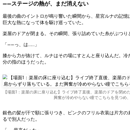
——ステージの熱が、まだ消えない
最後の曲のイントロが鳴り響いた瞬間から、星宮ルナの記憶は途切れ途切れだった。ペンライトの海、割れんばかりの歓声、そして自分の心臓の音。すべてが混ざり合って、ひとつの
巨大な熱になって体を駆け巡っていた。
楽屋のドアが閉まる。その瞬間、張り詰めていた糸がぷつり
「——っ、は……」
膝から力が抜けて、ルナはその場にすとんと座り込んだ。冷
分の指のほうだった。
【場面1：楽屋の床に座り込む】ライブ終了直後、楽屋のドアを閉め
興奮が冷めやらない瞳でこちらを見つめ
銀色の髪が汗で額に張りつき、ピンクのフリル衣装は片方の
るで別人だった。