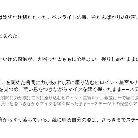
と切れた。
たい床の感触が、火照った太ももに心地よい。握りしめたまま
た瞬間に力が抜けて床に座り込むヒロイン・星宮ルナ。銀髪は汗で額に
、荒い息をつきながらマイクを緩く握ったまま——ステージ上の完璧なア
肩からずり落ちている。鏡に映る自分の姿は、さっきまでステ