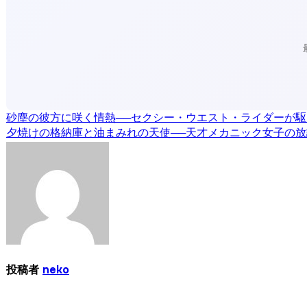
投
砂塵の彼方に咲く情熱──セクシー・ウエスト・ライダーが
夕焼けの格納庫と油まみれの天使──天才メカニック女子の
稿
ナ
ビ
ゲ
ー
シ
投稿者
neko
ョ
ン