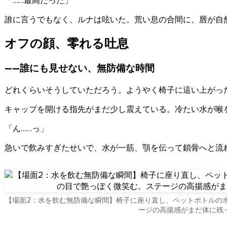
「……最高だった」
誰に言うでもなく、ルナは呟いた。荒い息の合間に、唇が自
オフの顔、零れる吐息
——誰にも見せない、無防備な時間
どれくらいそうしていただろう。ようやく椅子に這い上がっ
キャップを開ける指先がまだ少し震えている。冷たい水が喉
「ん……っ」
急いで飲みすぎたせいで、水が一筋、顎を伝って鎖骨へと流
【場面2：水を飲む無防備な瞬間】椅子に座り直し、ペットボトルの
ージの高揚感がまだ体に残