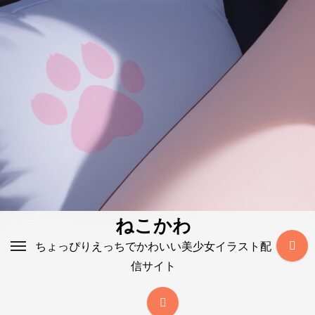
コ
ン
テ
ン
ツ
に
ス
キ
ッ
プ
ねこかわ
ちょっぴりえっちでかわいい美少女イラスト配
信サイト