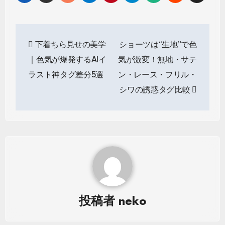
投
下着ちら見せの美学
ショーツは“生地”で色
稿
｜色気が爆発するAIイ
気が激変！無地・サテ
ナ
ラスト神タグ差分5選
ン・レース・フリル・
ビ
シワの誘惑タグ比較
ゲ
ー
シ
ョ
ン
投稿者
neko