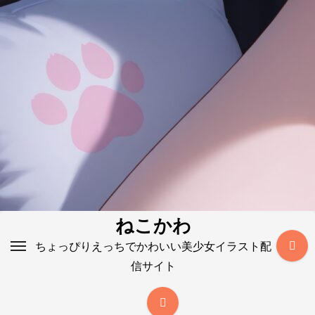
コ
ン
テ
ン
ツ
に
ス
キ
ッ
プ
ねこかわ
ちょっぴりえっちでかわいい美少女イラスト配
信サイト