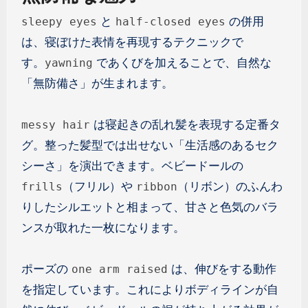
と
の併用
sleepy eyes
half-closed eyes
は、寝ぼけた表情を再現するテクニックで
す。
であくびを加えることで、自然な
yawning
「無防備さ」が生まれます。
は寝起きの乱れ髪を表現する定番タ
messy hair
グ。整った髪型では出せない「生活感のあるセク
シーさ」を演出できます。ベビードールの
（フリル）や
（リボン）のふんわ
frills
ribbon
りしたシルエットと相まって、甘さと色気のバラ
ンスが取れた一枚になります。
ポーズの
は、伸びをする動作
one arm raised
を指定しています。これによりボディラインが自