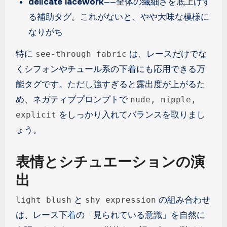
delicate lacework
——全体の繊細さを底上げす
る補助タグ。これがないと、やや大味な模様に
なりがち
特に
は、レースだけでな
see-through fabric
くシフォンやチュール系の下着にも応用できる万
能タグです。ただし強すぎると露出度が上がるた
め、ネガティブプロンプトで
nude, nipple,
をしっかり入れてバランスを取りまし
explicit
ょう。
表情とシチュエーションの演
出
と
の組み合わせ
light blush
shy expression
は、レース下着の「見られている意識」を自然に