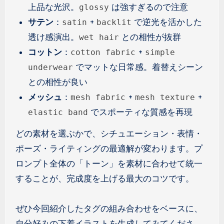
上品な光沢。
は強すぎるので注意
glossy
サテン
：
+
で逆光を活かした
satin
backlit
透け感演出。
との相性が抜群
wet hair
コットン
：
+
cotton fabric
simple
でマットな日常感。着替えシーン
underwear
との相性が良い
メッシュ
：
+
+
mesh fabric
mesh texture
でスポーティな質感を再現
elastic band
どの素材を選ぶかで、シチュエーション・表情・
ポーズ・ライティングの最適解が変わります。プ
ロンプト全体の「トーン」を素材に合わせて統一
することが、完成度を上げる最大のコツです。
ぜひ今回紹介したタグの組み合わせをベースに、
自分好みの下着イラストを生成してみてくださ