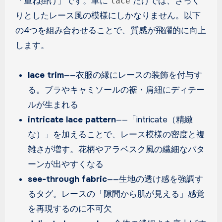
「重ね掛け」です。単に
だけでは、ざっく
lace
りとしたレース風の模様にしかなりません。以下
の4つを組み合わせることで、質感が飛躍的に向上
します。
lace trim
——衣服の縁にレースの装飾を付与す
る。ブラやキャミソールの裾・肩紐にディテー
ルが生まれる
intricate lace pattern
——「intricate（精緻
な）」を加えることで、レース模様の密度と複
雑さが増す。花柄やアラベスク風の繊細なパタ
ーンが出やすくなる
see-through fabric
——生地の透け感を強調す
るタグ。レースの「隙間から肌が見える」感覚
を再現するのに不可欠