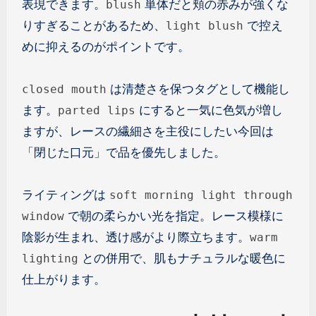
表現できます。
単体だと頬の赤みが強くな
blush
りすぎることがあるため、
で控え
light blush
めに抑えるのがポイントです。
は清楚さを保つタグとして機能し
closed mouth
ます。
にすると一気に色気が増し
parted lips
ますが、レースの繊細さを主役にしたい今回は
「閉じた口元」で品を優先しました。
ライティングは
soft morning light through
で朝の柔らかい光を指定。レース模様に
window
陰影が生まれ、透け感がより際立ちます。
warm
との併用で、肌もナチュラルな暖色に
lighting
仕上がります。