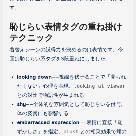
す。
恥じらい表情タグの重ね掛け
テクニック
着替えシーンの説得力を決めるのは表情です。今
回は恥じらい系タグを3段重ねにしました。
looking down
——視線を伏せることで「見られ
たくない」心理を表現。
looking at viewer
との対比で物語性が生まれる
shy
——全体的な雰囲気として恥じらいを付与。
体の姿勢にも影響する
embarrassed expression
——表情に直接「恥
ずかしさ」を指定。
との相乗効果で頬の
blush