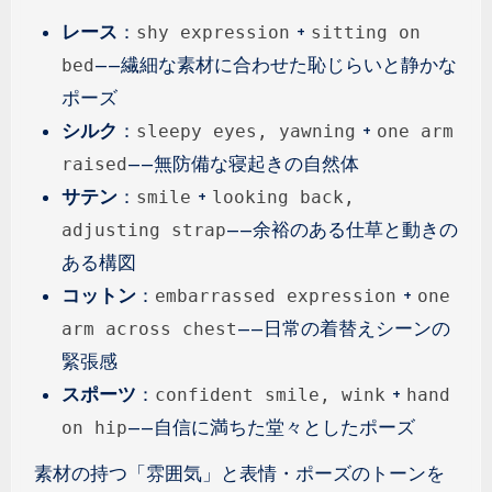
レース
：
+
shy expression
sitting on
——繊細な素材に合わせた恥じらいと静かな
bed
ポーズ
シルク
：
+
sleepy eyes, yawning
one arm
——無防備な寝起きの自然体
raised
サテン
：
+
smile
looking back,
——余裕のある仕草と動きの
adjusting strap
ある構図
コットン
：
+
embarrassed expression
one
——日常の着替えシーンの
arm across chest
緊張感
スポーツ
：
+
confident smile, wink
hand
——自信に満ちた堂々としたポーズ
on hip
素材の持つ「雰囲気」と表情・ポーズのトーンを