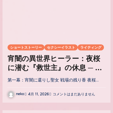
ショートストーリー
セクシーイラスト
ライティング
宵闇の異世界ヒーラー：夜桜
に潜む『救世主』の休息 ─ 無
防備な聖女の癒やしの瞬間を
第一幕：宵闇に還りし聖女 戦場の残り香 夜桜…
描くプロンプト術
neko
4月 11, 2026
コメントはまだありません