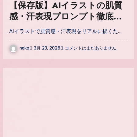
【保存版】AIイラストの肌質
感・汗表現プロンプト徹底解
説｜ツヤ肌・汗ばむ美少女を
AIイラストで肌質感・汗表現をリアルに描くた…
描く5つのタグ術
neko
3月 23, 2026
コメントはまだありません