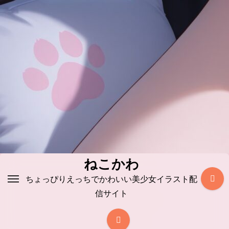
コ
ン
テ
ン
ツ
に
ス
キ
ッ
プ
ねこかわ
ちょっぴりえっちでかわいい美少女イラスト配
信サイト