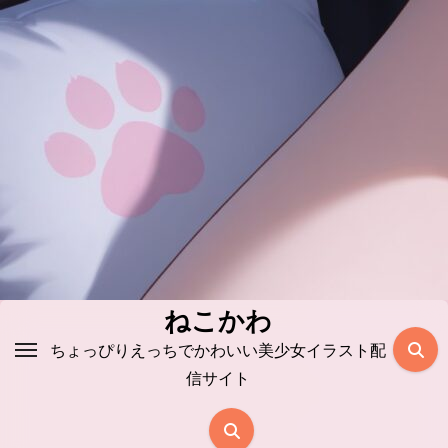
コ
ン
テ
ン
ツ
に
ス
キ
ッ
プ
ねこかわ
ちょっぴりえっちでかわいい美少女イラスト配
信サイト