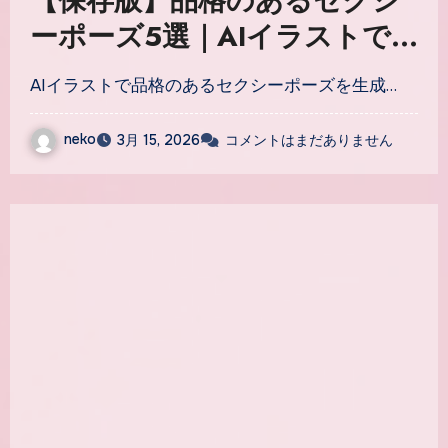
【保存版】品格のあるセクシ
ーポーズ5選｜AIイラストで
魅力的なポーズを生成するプ
AIイラストで品格のあるセクシーポーズを生成…
ロンプト徹底解説
neko
3月 15, 2026
コメントはまだありません