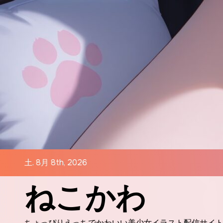
コ
ン
テ
ン
ツ
に
ス
キ
ッ
プ
土. 8月 8th, 2026
ねこかわ
ちょっぴりえっちでかわいい美少女イラスト配信サイ