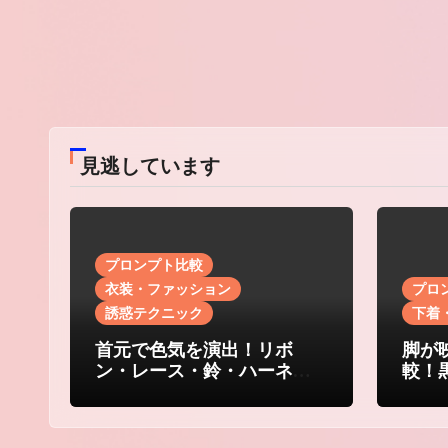
見逃しています
プロンプト比較
衣装・ファッション
プロ
誘惑テクニック
下着
首元で色気を演出！リボ
脚が
ン・レース・鈴・ハーネ
較！
ス・チェーンのチョーカー
ター
比較