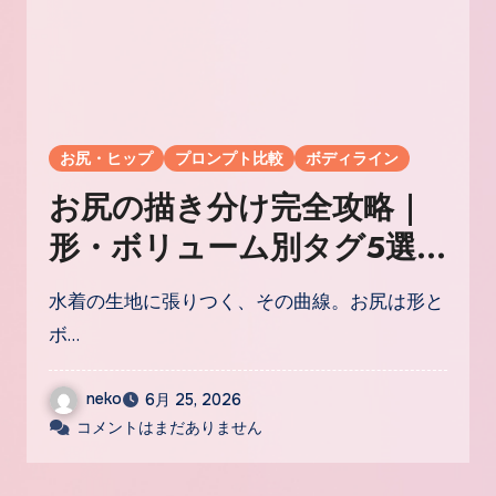
お尻・ヒップ
プロンプト比較
ボディライン
お尻の描き分け完全攻略｜
形・ボリューム別タグ5選
で魅せる至高のヒップライ
水着の生地に張りつく、その曲線。お尻は形と
ン
ボ…
neko
6月 25, 2026
コメントはまだありません