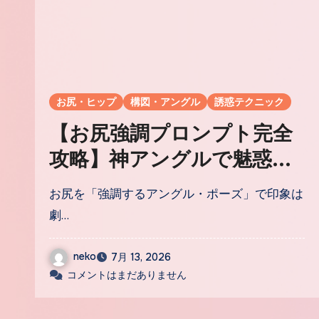
お尻・ヒップ
構図・アングル
誘惑テクニック
【お尻強調プロンプト完全
攻略】神アングルで魅惑の
ヒップを描く5タグ徹底比
お尻を「強調するアングル・ポーズ」で印象は
較
劇…
neko
7月 13, 2026
コメントはまだありません